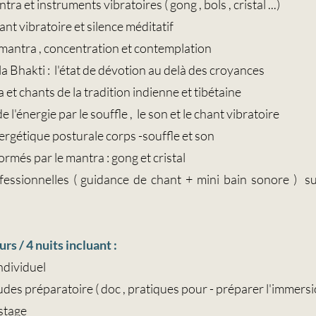
ntra et instruments vibratoires ( gong , bols , cristal ...)
hant vibratoire et silence méditatif
 mantra , concentration et contemplation
 Bhakti : l'état de dévotion au delà des croyances
et chants de la tradition indienne et tibétaine
 l'énergie par le souffle , le son et le chant vibratoire
rgétique posturale corps -souffle et son
formés par le mantra
​: gong et cristal
fessionnelles ( guidance de chant + mini bain sonore ) su
rs / 4 nuits incluant :
individuel
es préparatoire ( doc , pratiques pour - préparer l'immersi
-stage