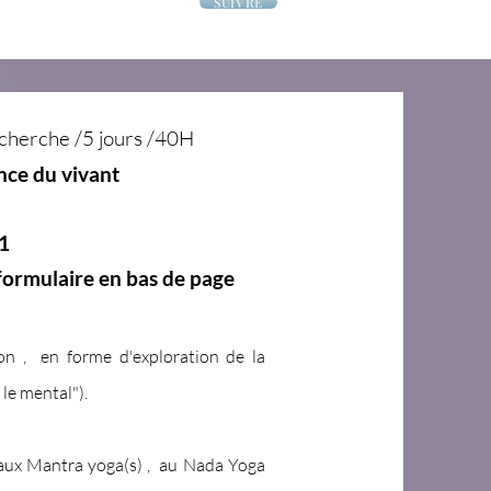
SUIVRE
cherche /5 jours /40H
ence du
vivant
1
formulaire en bas de page
on , en forme d'exploration de
la
 le mental").
s aux Mantra yoga(s) , au Nada Yoga