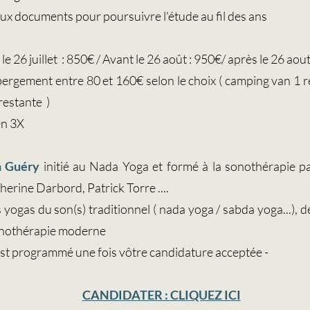
ux documents pour poursuivre l'étude au fil des ans
le 26 juillet : 850€ / Avant le 26 août : 950€/ après le 26 aou
ébergement entre 80 et 160€ selon le choix ( camping van 1 r
restante )
en 3X
n Guéry
initié au Nada Yoga et formé à la sonothérapie pa
therine Darbord, Patrick Torre ....
 yogas du son(s) traditionnel ( nada yoga / sabda yoga...), 
sonothérapie moderne
est programmé une fois vôtre candidature acceptée -
CANDIDATER : CLIQUEZ ICI