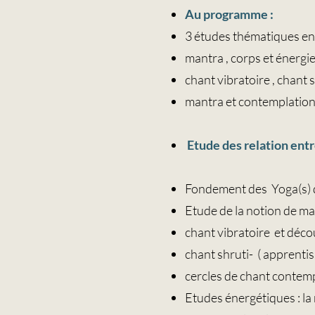
Au programme :
3 études thématiques ent
mantra , corps et énergi
chant vibratoire , chant s
mantra et contemplatio
Etude des
relation
entr
Fondement des Yoga(s) d
Etude de la notion de m
chant vibratoire et déco
chant shruti- ( apprenti
cercles de chant contem
Etudes énergétiques : la r