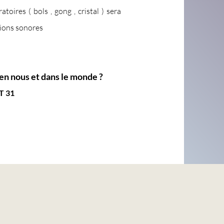
oires ( bols , gong , cristal ) sera
tions sonores
n nous et dans le monde ? ​
T 31