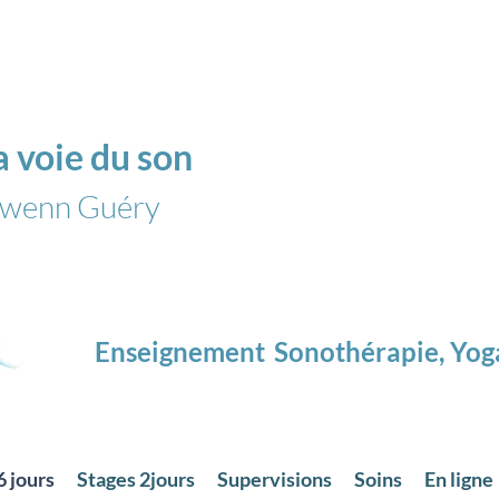
a voie du son
wenn Guéry
Gwenn Guéry
Enseignement
Sonothérapie, Yog
Toulouse
 jours
Stages 2jours
Supervisions
Soins
En ligne