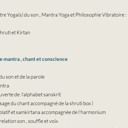
re Yoga(s) du son , Mantra Yoga et Philosophie Vibratoire :
e
hruti et Kirtan
n
e mantra , chant et conscience
u son et de la parole
antra
uverte de l'alphabet sanskrit
ssage du chant accompagné de la shruti box )
platif et samkirtana accompagnée de l'harmonium
elation son , souffle et voix