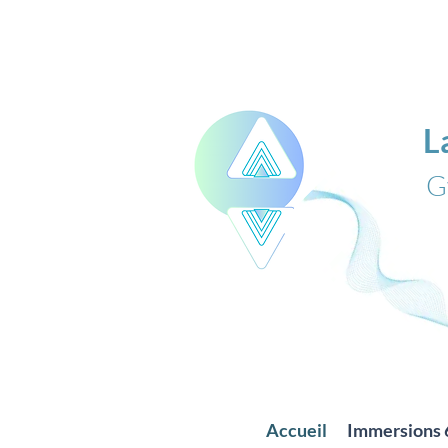
L
G
Accueil
Immersions 6