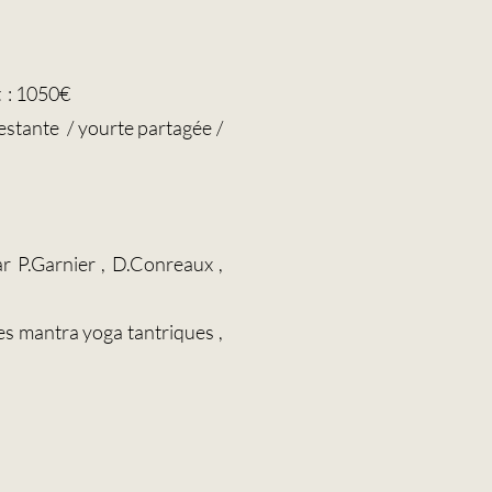
t : 1050€
estante / yourte partagée /
r P.Garnier , D.Conreaux ,
des mantra yoga tantriques ,